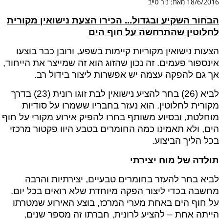
18/6/2016 מאת: ניר טייב
הבחור השקיע ובגדול... הכירו הצעת נישואין מקורית
לחלוטין שהתרחשה על חוף הים
הצעות נישואין מקוריות קיימות בשפע, ורובן כבר בוצעו
אינספור פעמים. זה נכון שהזוג הוא זה שמייצר את הייחוד,
אך גם להפקה עצמה יש אפשרות ליצור בידול רב.
לביא (26) בחר להציע נישואין לבת זוגו רונית (23) בדרך
מקורית לחלוטין. הוא נעזר בחבריו ששמרו על סודיות
מוחלטת, ובסיוע משותף בחרו להפיק אירוע מקורי על חוף
הים, ולא תאמינו כמה החומרים בטבע היוו פקטור מרכזי
בכל הליך הביצוע.
תולדה של מוח יצירתי
לביא בחר להעזר בחומרים טבעיים, יצירתיות והרבה
מחשבה בכדי ליצור הפקה מיוחדת שלא רואים בכל יום.
על חוף הים באחת מערי המרכז, בוצע האירוע שמטרתו
הייתה אחת – להציע לרונית, חברתו זה מספר שנים,