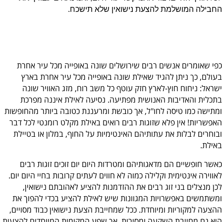
החבילה המושלמת להצעת נישואין שלא תישכח.
כפי שאומרים אנשים רבים שירושלים שונה באופייה מכל עיר אחרת
בעולם, כך ניתן להגיד שאילת שונה באופייה מכל עיר אחרת בארץ
ישראל: ניחוח חוץ-לארץ חזק עוטף כל משב רוח, מזג האוויר שונה
בתכלית והאדיבות האנושית מפתיעה. נסיעה לאילת איננה מפרכת
ומתישה כמו טיסה לחו"ל, אך כובשת ומרעננת כטובה ביותר מהחופשות
האפשריות! אין פלא שזוגות רבים רואים באילת מקלט רומנטי לכל דבר
ובוחרים לבלות את עתותיהם האינטימיות על החוף, במלון או בטיילת
באילת.
כאשר חופשיים הם מדאגותיהם ומטרדות היום יום זוכים זוגות רבים
לאווירה אינטימית וקלילה כמוה לא חווים לעתים קרובות בחיי היום יום.
לכן מנצלים בני זוג רבים את ההזדמנות להציע לאהובתם נישואין,
ומשתמשים באפשרויות המגוונות שיש לאילת להציע בכדי להפוך את
ההצעה למקוריות ומיוחדת. ככל שמחייבת הצעת נישואין כבוד מסויים,
היא גם מחייבת השקעה ומסירות, אך שפע המקומות המיוחדים להצעות