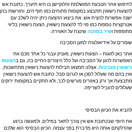
לחיפוש אחר הטבעת המושלמת והלוקיישן בו היא תיערך. כתובת אש
להצעות נישואין תתבצע במקומות פתוחים כמו חוף הים, וחורשות בהן
ישנה אפשרות להצית אש. את ביצוע ההצעה ניתן יהיה לשלב עם
אטרקציות נוספות כמו פוי לד להצעות נישואין, הצעת נישואין בליווי
מתופפות ו
שיר במתנה
שינצח על האווירה.
שומרים על אידיאולוגיה למען הסביבה
אתר כאן לזוגות – הצעות נישואין, מעניק עבור כל אחד מכם את
האפשרות להגן על הסביבה ועל כלל היצורים החיים בה, גם ב
הצעות
נישואין מגניבות
. אצלנו תמצאו חבילות להצעות נישואין מתחשבות,
ואין בהם מה שעלול לסכן או לגרום סבל. כתובת אש להצעות נישואין
מתבצעת אך ורק באזורים מורשים לכך, ולא תתקיים במקומות ירוקים
שעלולים להוביל לשריפה.
להביא את הכיוון הבסיסי
את היופי שבכתובת אש אין צורך לתאר במילים, ולמעשה ברגע
שהדלקתם אותה היא מדברת בפני עצמה. הכיוון הבסיסי הוא שלכם