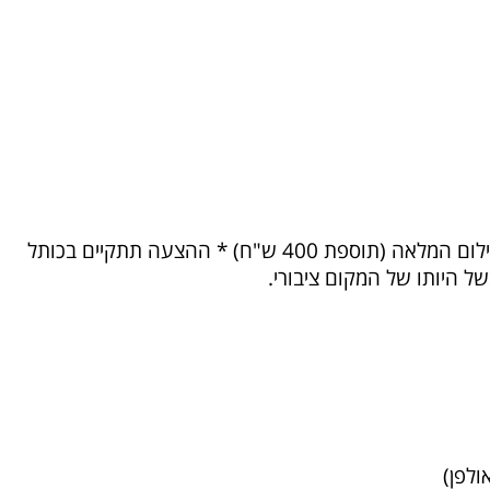
*מותנה בשיתוף סרטון מעמוד הפייסבוק שלנו. *זוגות שלא ישתפו מכל סיבה שהיא יחוייבו בעלות הצילום המלאה (תוספת 400 ש"ח) * ההצעה תתקיים בכותל
ל היותו של המקום ציבורי.