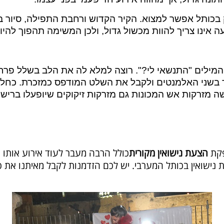
כותל אפשר למצוא. הקיר הקדוש ורחבת התפילה, סיור במק
געה אינו צריך להוות מכשול גדול, ולכן המשימה תהפוך לה
המילים "התנשאי לי?". רוצה למלא לה את הלב בשלל פרחי
 בשני האלמנטים ולקבל את השלט המודפס כמזכרת. כחלק 
ה מזרקות אש המכונות גם מזרקות זיקוקים שיופעלו ברישיו
פקת
הצעת נישואין מקורית
כולל הרבה מעבר לעוד אירוע אותו 
שואין בכותל המערבי. יש לכם הזדמנות לקבל מאיתנו את כל